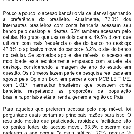
Pouco a pouco, o acesso bancário via celular vai ganhando
a preferência do brasileiro. Atualmente, 72,8% dos
internautas brasileiros com conta bancária acessam seu
banco pelo desktop e, destes, 55% também acessam pelo
celular. No grupo que usa os dois canais, 49,5% dizem que
utilizam com mais frequência o site do banco no desktop;
47,3%, o aplicativo móvel do banco; e 3,2%, o site do banco
no celular. Se somados app e site móveis, o acesso em
mobilidade está tecnicamente empatado com aquele via
desktop, considerando a margem de erro do estudo em
questão. Os números fazem parte de pesquisa realizada em
agosto pela Opinion Box, em parceria com MOBILE TIME,
com 1.017 internautas brasileiros que possuem conta
bancária, respeitando as proporções da população
brasileira por faixa etária, renda, gênero e região do País.
Para aqueles que preferem acessar pelo app móvel, foi
perguntado quais seriam as principais razões para isso. O
resultado mostra que praticidade, rapidez e facilidade são
os pontos fortes do acesso móvel. 93,3% disseram que
preferem o app porque "é mais prático"; 72%, porque "é