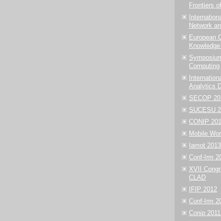
Frontiers o
Internation
Network an
European C
Knowledge
Symposium
Computing
Internation
Analytics D
SECOP 20
SUCESU 2
CONIP 20
Mobile Wor
Iamot 2013
Conf-Irm 2
XVII Congr
CLAD
IFIP 2012
Conf-Irm 2
Conip 2011