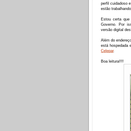
perfil cuidadoso
estão trabalhand
Estou certa que
Governo. Por is
versão digital de
Além do endereço 
está hospedada 
Celepar
.
Boa leitura!!!!