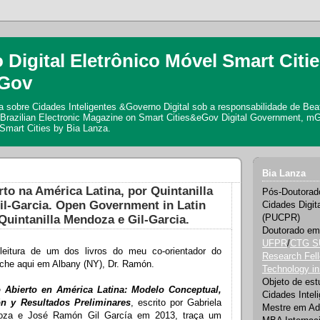
 Digital Eletrônico Móvel Smart Citi
Gov
a sobre Cidades Inteligentes &Governo Digital sob a responsabilidade de Beat
. Brazilian Electronic Magazine on Smart Cities&eGov Digital Government, m
mart Cities by Bia Lanza.
Bia Lanza
to na América Latina, por Quintanilla
Pós-Doutorad
l-Garcia. Open Government in Latin
Cidades Digit
Quintanilla Mendoza e Gil-Garcia.
(PUCPR)
Doutorado em
UFPR
/
CTG S
 leitura de um dos livros do meu co-orientador do
Research Fell
che aqui em Albany (NY), Dr. Ramón.
Technology i
Objeto de es
 Abierto en América Latina: Modelo Conceptual,
Cidades Intel
n y Resultados Preliminares
, escrito por Gabriela
Mestre em Ad
doza e José Ramón Gil García em 2013, traça um