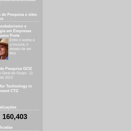
e
de Pesquisa e sites
os
endedorismo e
égia em Empresas
ueno Porte
Entre o sonho e
a loucura, o
desejo de ser
feliz
de Pesquisa GCI2
 Geral do Grupo - 11
l de 2022
 for Technology in
nment CTG
alizações
160,403
licadas