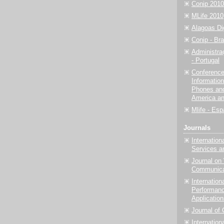
Conip 2010
MLife 2010
Alagoas Dig
Conip - Bra
Administra
- Portugal
Conferenc
Informatio
Phones and 
America an
Mlife - Es
Journals
Internation
Services a
Journal on
Communica
Internation
Performan
Applicatio
Journal of
Internation