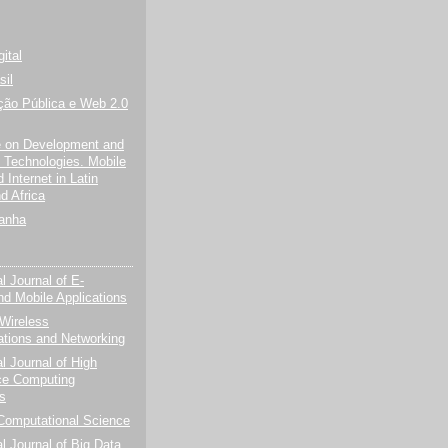
ital
sil
ção Pública e Web 2.0
e on Development and
n Technologies. Mobile
Internet in Latin
d Africa
panha
al Journal of E-
nd Mobile Applications
 Wireless
tions and Networking
al Journal of High
ce Computing
ns
 Computational Science
al Journal of Big Data