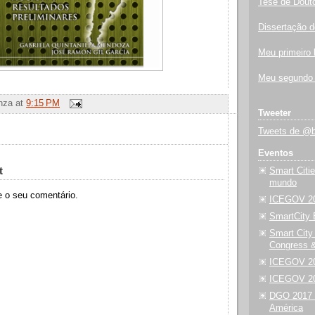
Tese de Dout
Dissertação 
Meu primeiro l
Meu segundo 
nza
at
9:15 PM
Tweeter
Tweets de @b
Eventos
t
Smart Citie
mundo
 o seu comentário.
ICEGOV 20
SmartCity 
Smart City
Congress 
ICEGOV 20
ICEGOV 2
DGO 2017 
América