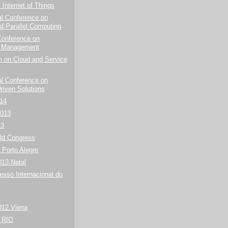
f Internet of Things
al Conference on
d Parallel Computing
onference on
 Management
 on Cloud and Service
al Conference on
riven Solutions
14
013
13
ld Congress
 Porto Alegre
013 Natal
esso Internacional do
012 Viena
 RIO