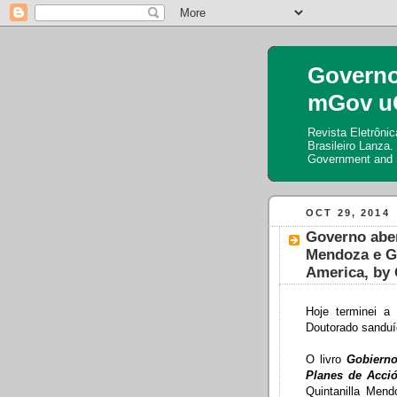
Governo
mGov u
Revista Eletrônic
Brasileiro Lanza
Government and S
OCT 29, 2014
Governo aber
Mendoza e Gi
America, by 
Hoje terminei a
Doutorado sanduí
O livro
Gobierno
Planes de Acció
Quintanilla Men