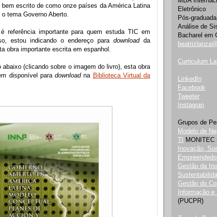
MBA Internac
 e bem escrito de como onze países da América Latina
Eletrônico
o o tema Governo Aberto.
Pós-graduada
Análise de S
 é referência importante para quem estuda TIC em
Bacharel em 
so, estou indicando o endereço para
download
da
beatrizlanza
sta obra importante escrita em espanhol.
Curriculum
La
abaixo (clicando sobre o imagem do livro), esta obra
em disponível para
download
na
Biblioteca Virtual da
LinkedIn
Facebook
Tweeter
Instagran
Grupos de Pe
Modelo de Neg
TI
MONITEC 
Inovação, Sus
Empreendedo
Gestão da Ino
Sustentabilid
Gestão do Co
Informação e
(PUCPR)