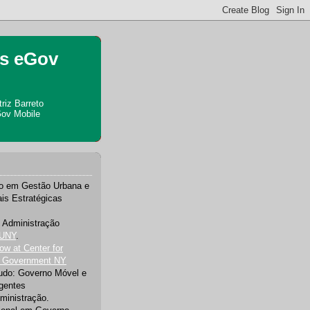
es eGov
riz Barreto
Gov Mobile
o em Gestão Urbana e
ais Estratégicas
 Administração
UNY
.
ow at Center for
n Government NY
tudo: Governo Móvel e
igentes
ministração.