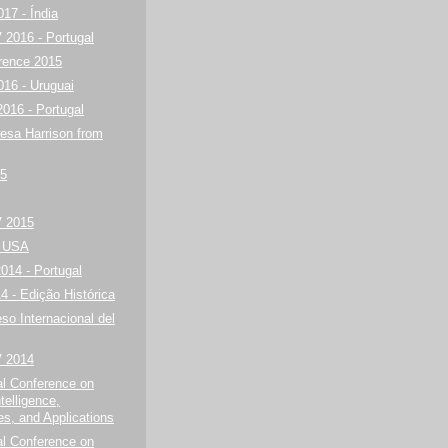
7 - Índia
2016 - Portugal
rence 2015
16 - Uruguai
2016 - Portugal
esa Harrison from
5
 2015
- USA
14 - Portugal
 - Edição Histórica
so Internacional del
 2014
al Conference on
telligence,
es, and Applications
al Conference on