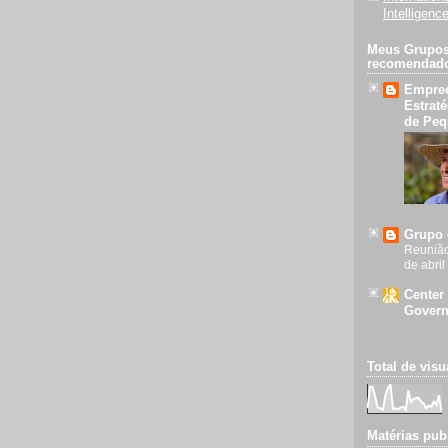
Intelligenc
Meus Grupos 
recomendad
Empre
Estrat
de Peq
Grupo 
Reunião
de abri
Center
Gover
Total de visu
Matérias pub