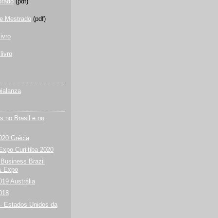
orado
(pdf)
de Mestrado
(pdf)
ivro
livro
ialanza
s no Brasil e no
20 Grécia
Expo Curiitiba 2020
 Business Brazil
& Expo
19 Austrália
018
- Estados Unidos da