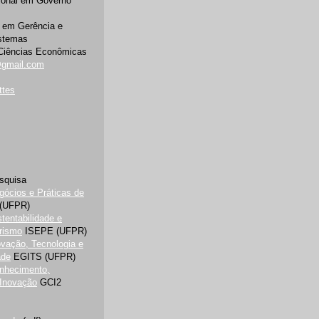
ional em Governo
 em Gerência e
istemas
Ciências Econômicas
@gmail.com
ttes
squisa
ócios e Práticas de
(UFPR)
tentabilidade e
rismo
ISEPE (UFPR)
vação, Tecnologia e
ade
EGITS (UFPR)
nhecimento,
 Inovação
GCI2