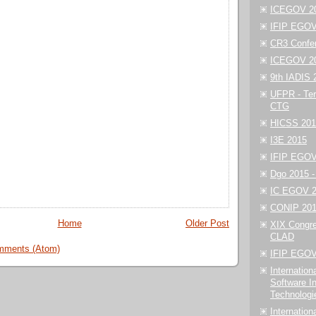
ICEGOV 201
IFIP EGOV 
CR3 Confe
ICEGOV 20
9th IADIS 
UFPR - Ter
CTG
HICSS 201
I3E 2015
IFIP EGOV
Dgo 2015 
IC EGOV 20
CONIP 2014
Home
Older Post
XIX Congre
CLAD
mments (Atom)
IFIP EGOV
Internation
Software In
Technologi
Internation